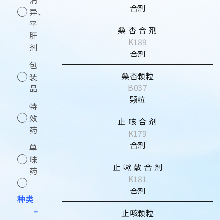
合剂
异、
平
桑 杏 合 剂
肝
K189
剂
合剂
包
桑杏颗粒
装
B037
品
颗粒
特
效
止 咳 合 剂
药
K179
合剂
单
味
止 嗽 散 合 剂
药
K181
合剂
种类
–
止咳颗粒