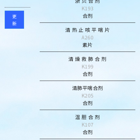
浙 贝 合 剂
K193
合剂
更
新
清 热 止 咳 平 喘 片
A260
素片
清 燥 救 肺 合 剂
K199
合剂
清肺平喘合剂
K205
合剂
温 胆 合 剂
K107
合剂