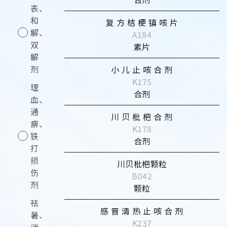
表、
和
复 方 桔 梗 镇 咳 片
解、
A184
双
素片
解
剂
小 儿 止 咳 合 剂
K175
理
合剂
血、
通
川 贝 枇 杷 合 剂
痹、
K178
铁
合剂
打
损
川贝枇杷颗粒
伤
B042
剂
颗粒
祛
感 冒 清 热 止 咳 合 剂
暑、
K237
消