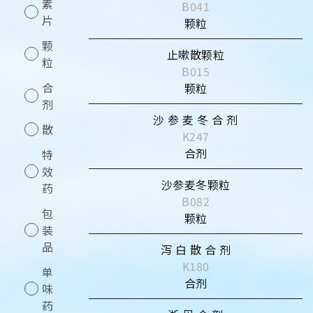
素
B041
片
颗粒
颗
止嗽散颗粒
粒
B015
合
颗粒
剂
沙 参 麦 冬 合 剂
散
K247
合剂
特
效
沙参麦冬颗粒
药
B082
包
颗粒
装
品
泻 白 散 合 剂
K180
单
合剂
味
药