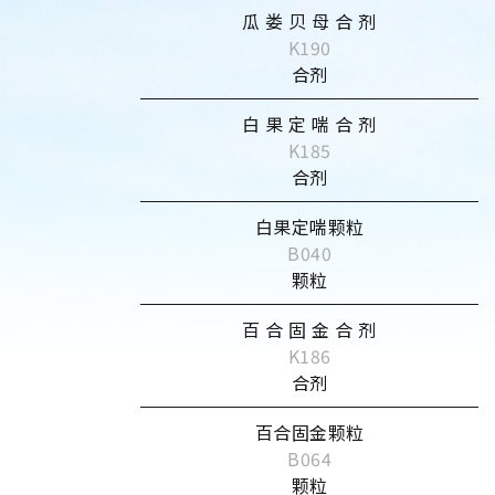
瓜 娄 贝 母 合 剂
K190
合剂
白 果 定 喘 合 剂
K185
合剂
白果定喘颗粒
B040
颗粒
百 合 固 金 合 剂
K186
合剂
百合固金颗粒
B064
颗粒