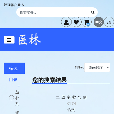
管理帐户登入
中文
EN
0
排序:
筛选:
您的搜索结果
目录
–
益
二 母 宁 嗽 合 剂
补
K174
剂
合剂
润