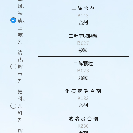
燥、
二 陈 合 剂
祛
K113
痰、
合剂
止
咳
二母宁嗽颗粒
剂
B027
颗粒
清
热
二陈颗粒
解
B023
毒
颗粒
剂
化 痰 定 喘 合 剂
妇
K183
科、
合剂
儿
科
咳 喘 灵 合 剂
剂
K230
解
合剂