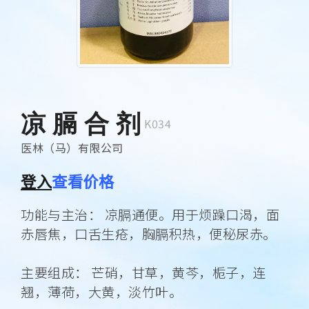
凉 膈 合 剂
K034
医林（马）有限公司
登入
查看价格
功能与主治： 凉膈通便。用于烦躁口渴，面
赤唇焦，口舌生疮，胸膈积热，便秘尿赤。
主要组成： 芒硝，甘草，黄芩，栀子，连
翘，薄荷，大黄，淡竹叶。