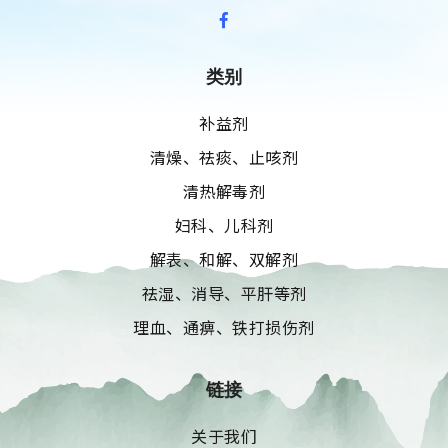
类别
补益剂
清燥、祛痰、止咳剂
清热解毒剂
妇科、儿科剂
解表、和解、双解剂
祛湿、消导、平肝等剂
理血、通痹、铁打损伤剂
链接
关于我们