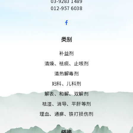
03-9283 1489
012-957 6038
类别
补益剂
清燥、祛痰、止咳剂
清热解毒剂
妇科、儿科剂
解表、和解、双解剂
祛湿、消导、平肝等剂
理血、通痹、铁打损伤剂
链接