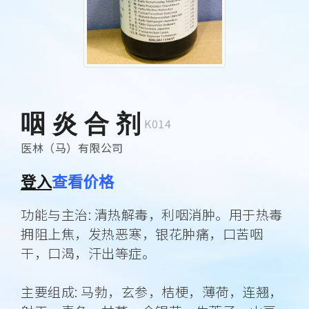
咽 炎 合 剂
K014
医林（马）有限公司
登入
查看价格
功能与主治: 清热解毒，利咽消肿。用于热毒
拥阻上焦，发热恶寒，银花肿痛，口苦咽
干，口渴，汗出等症。
主要组成: 马勃，玄参，桔梗，薄荷，连翘，