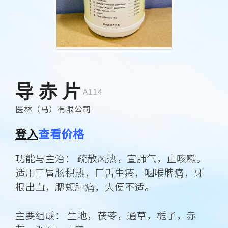
导 赤 片
A114
医林（马）有限公司
登入
查看价格
功能与主治： 疏散风热，宣肺气，止咳嗽。
适用于胃肠积热，口舌生疮，咽喉脾痛，牙
根出血，腮颊肿痛，大便不适。
主要组成： 生地，茯苓，通草，栀子，赤