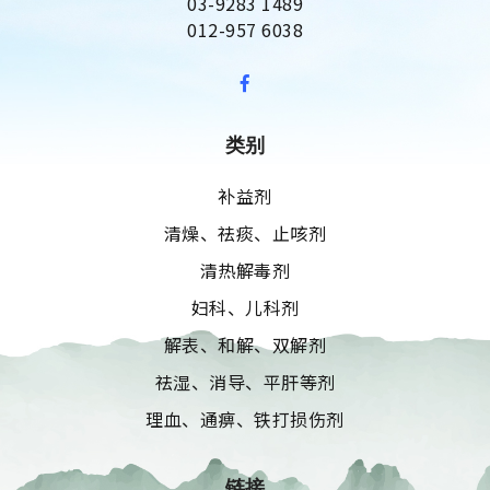
03-9283 1489
012-957 6038
类别
补益剂
清燥、祛痰、止咳剂
清热解毒剂
妇科、儿科剂
解表、和解、双解剂
祛湿、消导、平肝等剂
理血、通痹、铁打损伤剂
链接