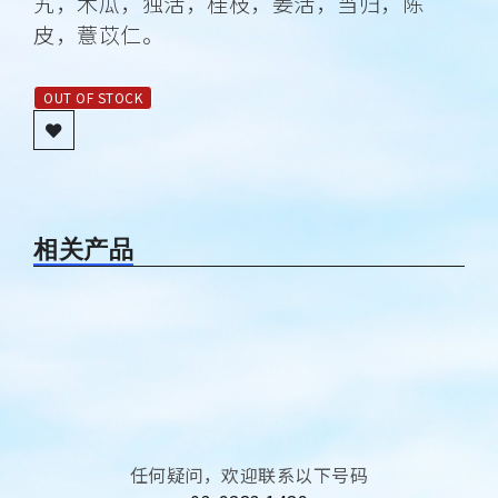
艽，木瓜，独活，桂枝，姜活，当归，陈
皮，薏苡仁。
OUT OF STOCK
相关产品
任何疑问，欢迎联系以下号码