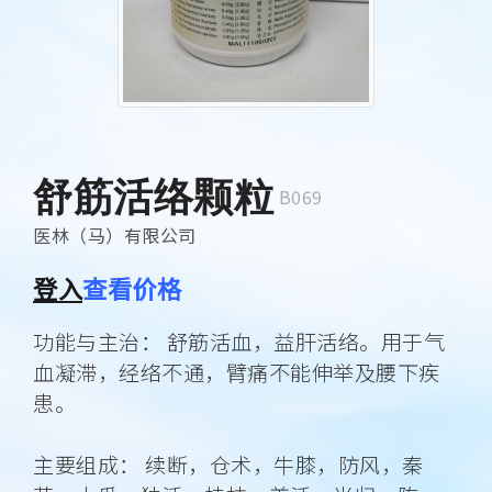
舒筋活络颗粒
B069
医林（马）有限公司
登入
查看价格
功能与主治： 舒筋活血，益肝活络。用于气
血凝滞，经络不通，臂痛不能伸举及腰下疾
患。
主要组成： 续断，仓术，牛膝，防风，秦