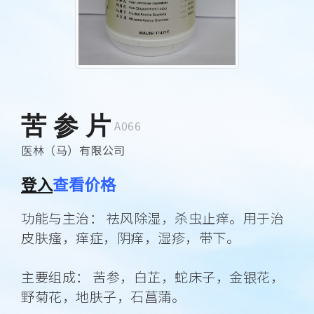
苦 参 片
A066
医林（马）有限公司
登入
查看价格
功能与主治： 祛风除湿，杀虫止痒。用于治
皮肤瘙，痒症，阴痒，湿疹，带下。
主要组成： 苦参，白芷，蛇床子，金银花，
野菊花，地肤子，石菖蒲。