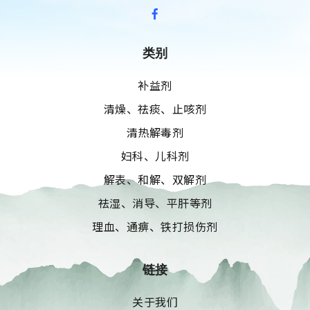
类别
补益剂
清燥、祛痰、止咳剂
清热解毒剂
妇科、儿科剂
解表、和解、双解剂
祛湿、消导、平肝等剂
理血、通痹、铁打损伤剂
链接
关于我们