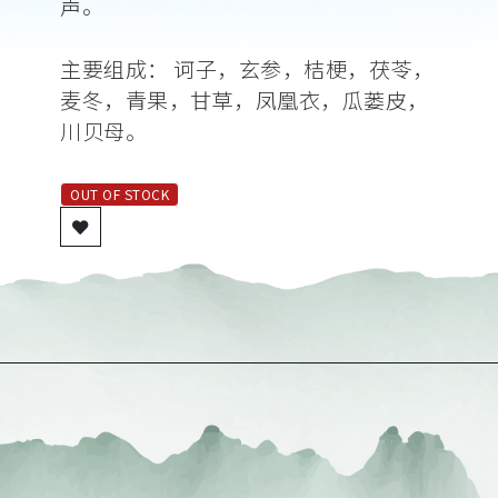
声。
主要组成： 诃子，玄参，桔梗，茯苓，
麦冬，青果，甘草，凤凰衣，瓜蒌皮，
川贝母。
OUT OF STOCK