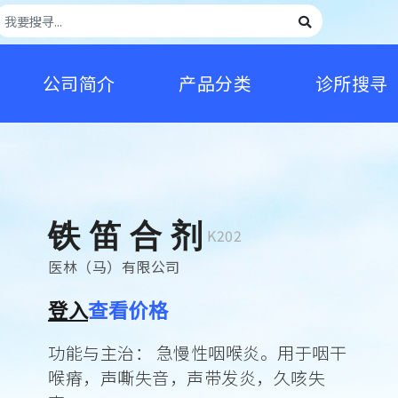
公司简介
产品分类
诊所搜寻
铁 笛 合 剂
K202
医林（马）有限公司
登入
查看价格
功能与主治： 急慢性咽喉炎。用于咽干
喉瘠，声嘶失音，声带发炎，久咳失