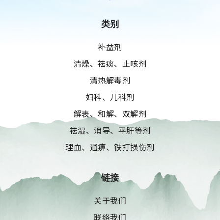
类别
补益剂
清燥、祛痰、止咳剂
清热解毒剂
妇科、儿科剂
解表、和解、双解剂
祛湿、消导、平肝等剂
理血、通痹、铁打损伤剂
链接
关于我们
联络我们