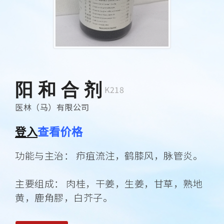
阳 和 合 剂
K218
医林（马）有限公司
登入
查看价格
功能与主治： 疖疽流注，鹤膝风，脉管炎。
主要组成： 肉桂，干姜，生姜，甘草，熟地
黄，鹿角膠，白芥子。